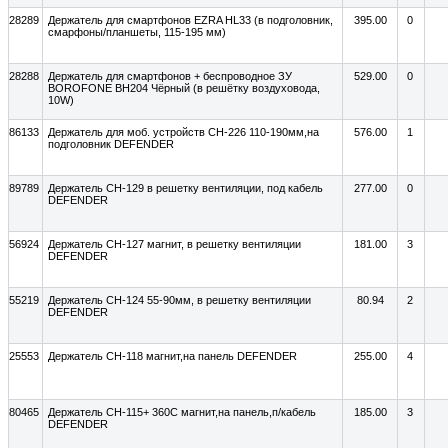
28289
Держатель для смартфонов EZRA HL33 (в подголовник,
395.00
0
смарфоны/планшеты, 115-195 мм)
28288
Держатель для смартфонов + беспроводное ЗУ
529.00
0
BOROFONE BH204 Чёрный (в решётку воздуховода,
10W)
86133
Держатель для моб. устройств CH-226 110-190мм,на
576.00
1
подголовник DEFENDER
89789
Держатель CH-129 в решетку вентиляции, под кабель
277.00
0
DEFENDER
56924
Держатель CH-127 магнит, в решетку вентиляции
181.00
3
DEFENDER
55219
Держатель CH-124 55-90мм, в решетку вентиляции
80.94
2
DEFENDER
25553
Держатель CH-118 магнит,на панель DEFENDER
255.00
4
80465
Держатель CH-115+ 360С магнит,на панель,п/кабель
185.00
3
DEFENDER