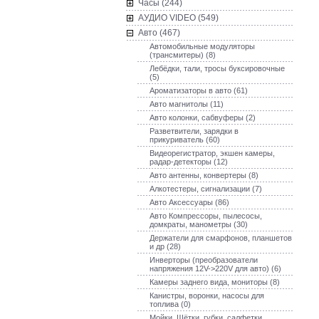
Часы (244)
AУДИО VIDEO (549)
Авто (467)
Автомобильные модуляторы
(трансмитеры) (8)
Лебёдки, тали, тросы буксировочные
(5)
Ароматизаторы в авто (61)
Авто магнитолы (11)
Авто колонки, сабвуферы (2)
Разветвители, зарядки в
прикуриватель (60)
Видеорегистратор, экшен камеры,
радар-детекторы (12)
Авто антенны, конвертеры (8)
Алкотестеры, сигнализации (7)
Авто Аксессуары (86)
Авто Компрессоры, пылесосы,
домкраты, манометры (30)
Держатели для смарфонов, планшетов
и др (28)
Инверторы (преобразователи
напряжения 12V->220V для авто) (6)
Камеры заднего вида, мониторы (8)
Канистры, воронки, насосы для
топлива (0)
Мойки, Щётки, губки, салфетки,