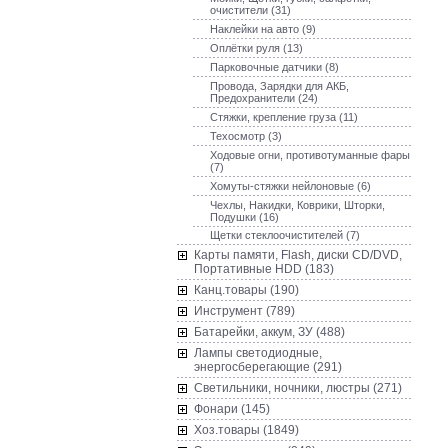
очистители (31)
Наклейки на авто (9)
Оплётки руля (13)
Парковочные датчики (8)
Провода, Зарядки для АКБ,
Предохранители (24)
Стяжки, крепление груза (11)
Техосмотр (3)
Ходовые огни, противотуманные фары
(7)
Хомуты-стяжки нейлоновые (6)
Чехлы, Накидки, Коврики, Шторки,
Подушки (16)
Щетки стеклоочистителей (7)
Карты памяти, Flash, диски CD/DVD,
Портативные HDD (183)
Канц.товары (190)
Инструмент (789)
Батарейки, аккум, ЗУ (488)
Лампы светодиодные,
энергосберегающие (291)
Светильники, ночники, люстры (271)
Фонари (145)
Хоз.товары (1849)