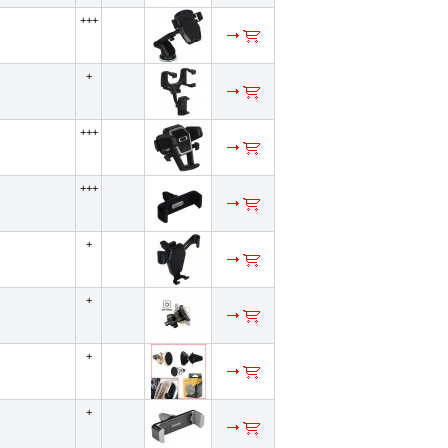
+++
+
+++
+++
+
+
+
+