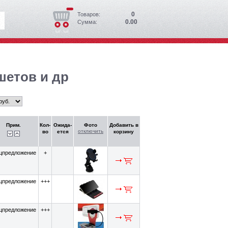
0
Товаров:
0.00
Сумма:
шетов и др
Прим.
Кол-
Ожида-
Фото
Добавить в
отключить
во
ется
корзину
цпредложение
+
цпредложение
+++
цпредложение
+++