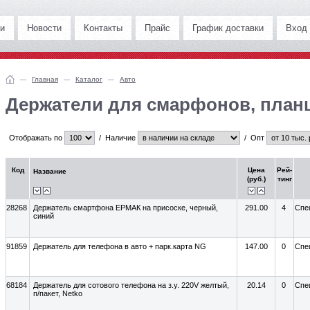
и
Новости
Контакты
Прайс
График доставки
Вход
Главная
Каталог
Авто
Держатели для смарфонов, план
Отображать по
/
Наличие
/
Опт
Код
Цена
Рей-
Название
(руб.)
тинг
28268
Держатель смартфона ЕРМАК на присоске, черный,
291.00
4
Спе
синий
91859
Держатель для телефона в авто + парк.карта NG
147.00
0
Спе
68184
Держатель для сотового телефона на з.у. 220V желтый,
20.14
0
Спе
п/пакет, Netko