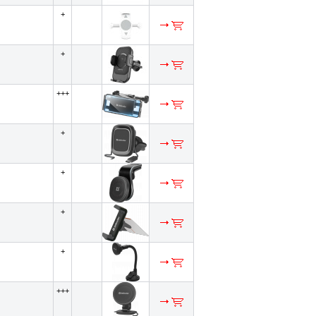
+
+
+++
+
+
+
+
+++