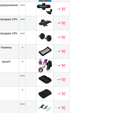
цпредложение
+++
продажа-10%
+++
продажа-10%
+++
Новинка
+
Цена!!!
+
+++
+
+++