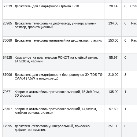
58319
Держатель для смартфонов Орбита Т-10
20.14
0
Спе
26965
Держатель телефона на дефлектор, универсальный
134.00
0
Рас
размер, гравитационный
78069
Держатель телефона магнитный на дефлектор, пластик
153.00
0
Рас
84525
Карман-сетка под телефон РОКОТ на клейкой ленте,
55.97
0
14,5x8см, чёрный
87006
Держатель для смартфонов + беспроводное ЗУ TDS TS-
210.00
3
CAA04 (7.5W, в воздуховод)
79671
Коврик в автомобиль противоскользящий, 15,3x9,9см,
135.00
1
3D форма
78767
Коврик в автомобиль противоскользящий, 14,5x9см,
57.69
1
клейкая основа, силикон
17995
Держатель телефона универсальный, присоска/
251.00
0
дефлектор, пластик