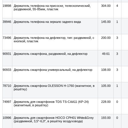
19898
Держатель телефона на присоске, телескопический,
304.00
4
раздвижной, 55-85мм, пластик
39946
Держатель телефона на зеркало заднего вида
145.00
1
73496
Держатель телефона на дефлектор, тип: раздвижной, с
200.00
3
кнопкой, пластик
90931
Держатель смартфона, раздвижной, на дефлектор
49.61
3
90933
Держатель смартфона универсальный, на дефлектор
108.00
3
78710
Держатель смартфона OLESSON H-1760 (магнитное, в
105.00
1
решётку)
74997
Держатель для смартфонов TDS TS-CAA11 (KP-24)
228.00
0
(магнитный, в решётку)
10996
Держатель для смартфонов HOCO CPH01 White&Grey
193.00
0
(раздвижной, 3,5"-6,0", в решётку воздуховода)