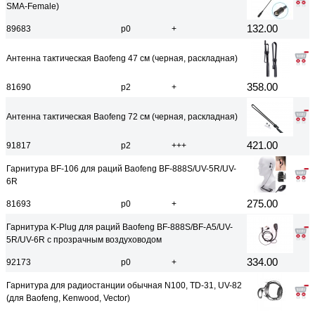
SMA-Female)
132.00
89683
р0
+
Антенна тактическая Baofeng 47 см (черная, раскладная)
358.00
81690
р2
+
Антенна тактическая Baofeng 72 см (черная, раскладная)
421.00
91817
р2
+++
Гарнитура BF-106 для раций Baofeng BF-888S/UV-5R/UV-
6R
275.00
81693
р0
+
Гарнитура K-Plug для раций Baofeng BF-888S/BF-A5/UV-
5R/UV-6R с прозрачным воздуховодом
334.00
92173
р0
+
Гарнитура для радиостанции обычная N100, TD-31, UV-82
(для Baofeng, Kenwood, Vector)