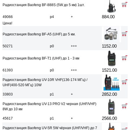
Радиостанция Baofeng BF-888S (5W до 5 км) 1шт.
884.00
49066
р4
+
Цена!
Радиостанция Baofeng BF-A5 (UHF) до 5 км.
1152.00
50271
р0
+++
Радиостанция Baofeng BF-T1 (UHF) до 1 - 3 км
1521.00
61393
р0
+++
Радиостанция Baofeng UV-10R VHF(136-174 МГц) /
UHF(400-520 МГц) 10W
2852.00
33803
р1
+
Радиостанция Baofeng UV-13 PRO V2 черная (UHF/VHF)
8W до 10 км
2566.00
45617
р1
+
Радиостанция Baofeng UV-5R 5W чёрная (UHF/VHF) до 7