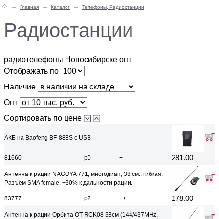
Главная
Каталог
Телефоны, Радиостанции
Радиостанции
радиотелефоны Новосибирске опт
Отображать по
Наличие
Опт
Сортировать по цене
АКБ на Baofeng BF-888S с USB
281.00
81660
р0
+
Антенна к рации NAGOYA 771, многодиап, 38 см., гибкая,
Разъём SMA female, +30% к дальности рации.
178.00
83777
р2
+++
Антенна к рации Орбита OT-RCK08 38см (144/437MHz,