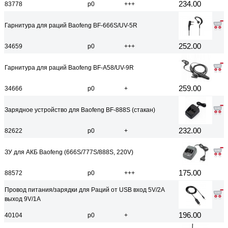
234.00
83778
р0
+++
Гарнитура для раций Baofeng BF-666S/UV-5R
252.00
34659
р0
+++
Гарнитура для раций Baofeng BF-A58/UV-9R
259.00
34666
р0
+
Зарядное устройство для Baofeng BF-888S (стакан)
232.00
82622
р0
+
ЗУ для АКБ Baofeng (666S/777S/888S, 220V)
175.00
88572
р0
+++
Провод питания/зарядки для Раций от USB вход 5V/2A
выход 9V/1A
196.00
40104
р0
+