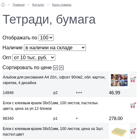
Главная
Каталог
Канц.товары
Тетради, бумага
Отображать по
Наличие
Опт
Сортировать по цене
Альбом для рисования A4 20л., офсет 90г/м2, обл. картон,
скрепка, 4 дизайна
46.99
14846
р2
+++
Блок с клеевым краем 38x51мм, 100 листов, пастельн.
цвета, цена за уп.12 блоков
278.00
88340
р1
+
Блок с клеевым краем 38x51мм, 100 листов, цена за 3шт.
пастел.цвет