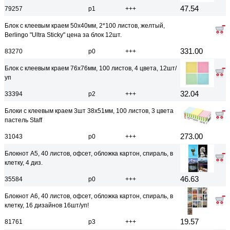
47.54
79257
р1
+++
Блок с клеевым краем 50x40мм, 2*100 листов, желтый,
Berlingo "Ultra Sticky" цена за блок 12шт.
331.00
83270
р0
+++
Блок с клеевым краем 76x76мм, 100 листов, 4 цвета, 12шт/
уп
32.04
33394
р2
+++
Блоки с клеевым краем 3шт 38x51мм, 100 листов, 3 цвета
пастель Staff
273.00
31043
р0
+++
Блокнот А5, 40 листов, офсет, обложка картон, спираль, в
клетку, 4 диз.
46.63
35584
р0
+++
Блокнот А6, 40 листов, офсет, обложка картон, спираль, в
клетку, 16 дизайнов 16шт/уп!
19.57
81761
р3
+++