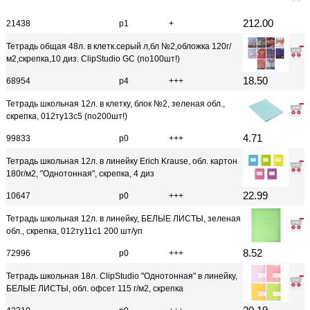
212.00
21438
р1
+
Тетрадь общая 48л. в клетк.серый л,бл №2,обложка 120г/
м2,скрепка,10 диз. ClipStudio GC (по100шт!)
18.50
68954
р4
+++
Тетрадь школьная 12л. в клетку, блок №2, зеленая обл.,
скрепка, 012ту13с5 (по200шт!)
4.71
99833
р0
+++
Тетрадь школьная 12л. в линейку Erich Krause, обл. картон
180г/м2, "Однотонная", скрепка, 4 диз
22.99
10647
р0
+++
Тетрадь школьная 12л. в линейку, БЕЛЫЕ ЛИСТЫ, зеленая
обл., скрепка, 012ту11с1 200 шт/уп
8.52
72996
р0
+++
Тетрадь школьная 18л. ClipStudio "Однотонная" в линейку,
БЕЛЫЕ ЛИСТЫ, обл. офсет 115 г/м2, скрепка