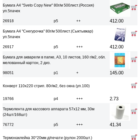
Бумага А4 "Sveto Copy New" 80г/м 500лист.(Россия)
уп.5пачек
412.00
26918
р5
++
Бумага А4 "Снегурочка" 80г/м 500лист.(Сыктывкар)
уп.5пачек
412.00
26917
р5
+++
Бумага для акварели в папке, A3, 10 листов, 160 г/м2, обл.
мелованный картон, 2 диз.
145.00
98051
р1
+
Конверт 110х220 стрип. 80г/м2, без окна (уп.100)
2.73
19766
р4
+++
Термолента для кассового аппарата 57х12 мм, 30м
(24шт/168шт)
41.34
76772
р5
+++
Термонаклейка 30*20мм д/печати (рулон 2000шт.)