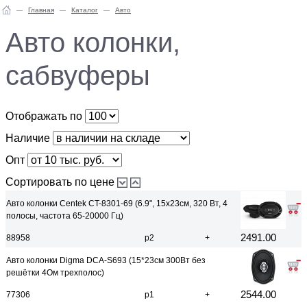
Главная
Каталог
Авто
Авто колонки,
сабвуферы
Отображать по
Наличие
Опт
Сортировать по цене
Авто колонки Centek CT-8301-69 (6.9", 15x23см, 320 Вт, 4
полосы, частота 65-20000 Гц)
2491.00
88958
р2
+
Авто колонки Digma DCA-S693 (15*23см 300Вт без
решётки 4Ом трехполос)
2544.00
77306
р1
+