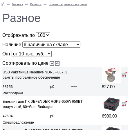
Главная
Каталог
Компьютерные аксессуары
Разное
Отображать по
Наличие
Опт
Сортировать по цене
USB Ракетница Neodrive NDRL - 067, 3
ракеты,программное обеспечение
827.00
88156
р0
+++
Распродажа
Блок пит для ПК DEFENDER RGPS-650W 650BT
модульный, 80+Gold Redragon
6980.00
42694
р0
+
Спецпредложение