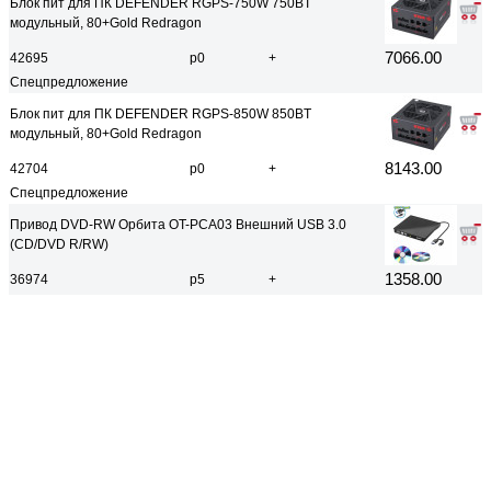
Блок пит для ПК DEFENDER RGPS-750W 750BT
модульный, 80+Gold Redragon
7066.00
42695
р0
+
Спецпредложение
Блок пит для ПК DEFENDER RGPS-850W 850BT
модульный, 80+Gold Redragon
8143.00
42704
р0
+
Спецпредложение
Привод DVD-RW Орбита OT-PCA03 Внешний USB 3.0
(CD/DVD R/RW)
1358.00
36974
р5
+