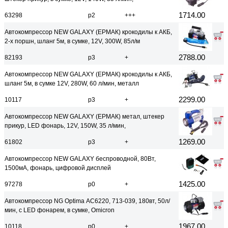
1714.00
63298
р2
+++
Автокомпрессор NEW GALAXY (ЕРМАК) крокодилы к АКБ,
2-х поршн, шланг 5м, в сумке, 12V, 300W, 85л/м
2788.00
82193
р3
+
Автокомпрессор NEW GALAXY (ЕРМАК) крокодилы к АКБ,
шланг 5м, в сумке 12V, 280W, 60 л/мин, металл
2299.00
10117
р3
+
Автокомпрессор NEW GALAXY (ЕРМАК) метал, штекер
прикур, LED фонарь, 12V, 150W, 35 л/мин,
1269.00
61802
р3
+
Автокомпрессор NEW GALAXY беспроводной, 80Вт,
1500мА, фонарь, цифровой дисплей
1425.00
97278
р0
+
Автокомпрессор NG Optima АС6220, 713-039, 180вт, 50л/
мин, c LED фонарем, в сумке, Omicron
1967.00
10118
р0
+