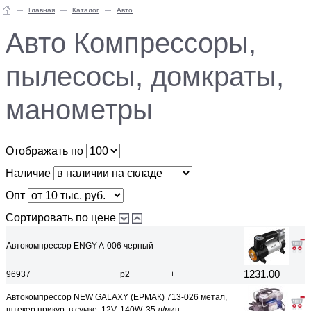
Главная
Каталог
Авто
Авто Компрессоры,
пылесосы, домкраты,
манометры
Отображать по
Наличие
Опт
Сортировать по цене
Автокомпрессор ENGY A-006 черный
1231.00
96937
р2
+
Автокомпрессор NEW GALAXY (ЕРМАК) 713-026 метал,
штекер прикур, в сумке, 12V, 140W, 35 л/мин,