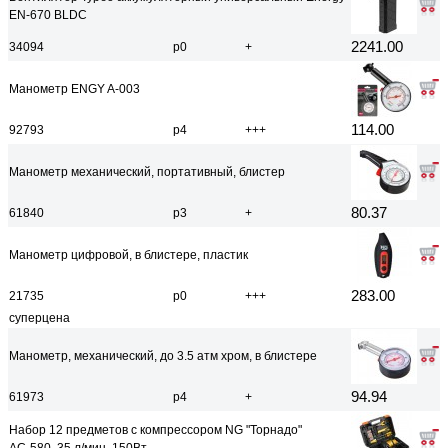
EN-670 BLDC
2241.00
34094
р0
+
Манометр ENGY A-003
114.00
92793
р4
+++
Манометр механический, портативный, блистер
80.37
61840
р3
+
Манометр цифровой, в блистере, пластик
283.00
21735
р0
+++
суперцена
Манометр, механический, до 3.5 атм хром, в блистере
94.94
61973
р4
+
Набор 12 предметов с компрессором NG "Торнадо"