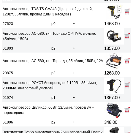
Автокомпрессор TDS TS-CAA43 (Цифровой дисплей,
120Вт, 35л/мин, провод 2,8м, 3 насадки )
1463.00
27623
р0
+
Автокомпрессор АС-580, тип Торнадо ОPTIMA, в сумке,
45л/мин, 150Вт
1357.00
61803
р2
+
Автокомпрессор АС-580, тип Торнадо, 35 л/мин, 150Вт, 12V
1268.00
20875
р3
+
Автокомпрессор РОКОТ беспроводной 120Вт, 35 л/мин,
2000МА, аналоговый дисплей
1367.00
91974
р1
+
Автокомпрессор Цилиндр, 60Вт, 12л/мин, провод 3м +
переходники
348.00
61806
р2
+++
Вентилятор Турбо аккумуляторный универсальный Energy