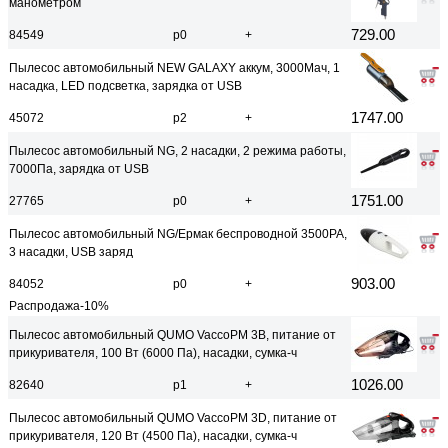
манометром
729.00
84549
р0
+
Пылесос автомобильный NEW GALAXY аккум, 3000Мач, 1
насадка, LED подсветка, зарядка от USB
1747.00
45072
р2
+
Пылесос автомобильный NG, 2 насадки, 2 режима работы,
7000Па, зарядка от USB
1751.00
27765
р0
+
Пылесос автомобильный NG/Ермак беспроводной 3500PA,
3 насадки, USB заряд
903.00
84052
р0
+
Распродажа-10%
Пылесос автомобильный QUMO VaccoPM 3B, питание от
прикуривателя, 100 Вт (6000 Па), насадки, сумка-ч
1026.00
82640
р1
+
Пылесос автомобильный QUMO VaccoPM 3D, питание от
прикуривателя, 120 Вт (4500 Па), насадки, сумка-ч