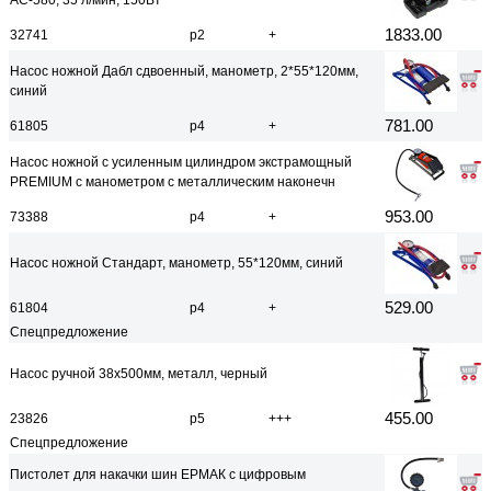
АС-580, 35 л/мин, 150Вт
1833.00
32741
р2
+
Насос ножной Дабл сдвоенный, манометр, 2*55*120мм,
синий
781.00
61805
р4
+
Насос ножной с усиленным цилиндром экстрамощный
PREMIUM с манометром с металлическим наконечн
953.00
73388
р4
+
Насос ножной Стандарт, манометр, 55*120мм, синий
529.00
61804
р4
+
Спецпредложение
Насос ручной 38х500мм, металл, черный
455.00
23826
р5
+++
Спецпредложение
Пистолет для накачки шин ЕРМАК с цифровым