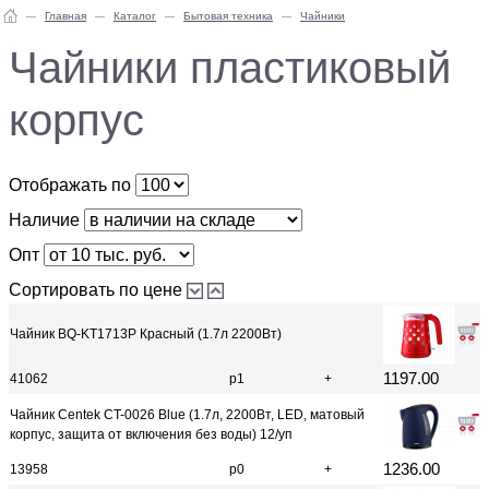
Главная
Каталог
Бытовая техника
Чайники
Чайники пластиковый
корпус
Отображать по
Наличие
Опт
Сортировать по цене
Чайник BQ-KT1713P Красный (1.7л 2200Вт)
1197.00
41062
р1
+
Чайник Centek CT-0026 Blue (1.7л, 2200Вт, LED, матовый
корпус, защита от включения без воды) 12/уп
1236.00
13958
р0
+