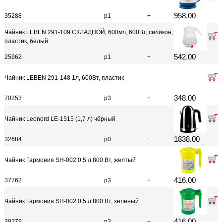
958.00
35288
р1
+
Чайник LEBEN 291-109 СКЛАДНОЙ, 600мл, 600Вт, силикон,
пластик, белый
542.00
25962
р1
+
Чайник LEBEN 291-148 1л, 600Вт, пластик
348.00
70253
р3
+
Чайник Leonord LE-1515 (1,7 л) чёрный
1838.00
32684
р0
+
Чайник Гармония SH-002 0,5 л 800 Вт, желтый
416.00
37762
р3
+
Чайник Гармония SH-002 0,5 л 800 Вт, зеленый
416.00
38279
р3
+