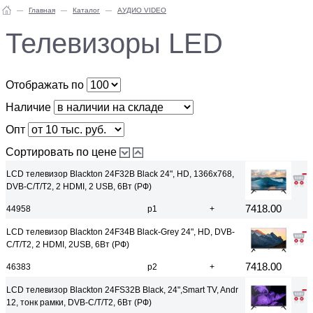
Главная
Каталог
AУДИО VIDEO
Телевизоры LED
Отображать по
Наличие
Опт
Сортировать по цене
LCD телевизор Blackton 24F32B Black 24", HD, 1366х768,
DVB-C/T/T2, 2 HDMI, 2 USB, 6Вт (РФ)
7418.00
44958
р1
+
LCD телевизор Blackton 24F34B Black-Grey 24", HD, DVB-
C/T/T2, 2 HDMI, 2USB, 6Вт (РФ)
7418.00
46383
р2
+
LCD телевизор Blackton 24FS32B Black, 24",Smart TV, Andr
12, тонк рамки, DVB-C/T/T2, 6Вт (РФ)