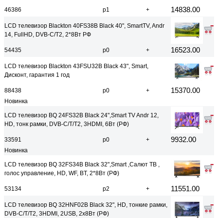
14838.00
46386
р1
+
LCD телевизор Blackton 40FS38B Black 40", SmartTV, Andr
14, FullHD, DVB-C/T2, 2*8Вт РФ
16523.00
54435
р0
+
LCD телевизор Blackton 43FSU32B Black 43", Smart,
Дисконт, гарантия 1 год
15370.00
88438
р0
+
Новинка
LCD телевизор BQ 24FS32B Black 24",Smart TV Andr 12,
HD, тонк рамки, DVB-C/T/T2, 3HDMI, 6Вт (РФ)
9932.00
33591
р0
+
Новинка
LCD телевизор BQ 32FS34B Black 32",Smart ,Салют ТВ ,
голос управление, HD, WF, BT, 2*8Вт (РФ)
11551.00
53134
р2
+
LCD телевизор BQ 32HNF02B Black 32", HD, тонкие рамки,
DVB-C/T/T2, 3HDMI, 2USB, 2x8Вт (РФ)