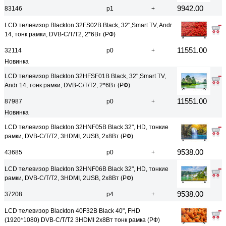
9942.00
83146
р1
+
LCD телевизор Blackton 32FS02B Black, 32",Smart TV, Andr
14, тонк рамки, DVB-C/T/T2, 2*6Вт (РФ)
11551.00
32114
р0
+
Новинка
LCD телевизор Blackton 32HFSF01B Black, 32",Smart TV,
Andr 14, тонк рамки, DVB-C/T/T2, 2*6Вт (РФ)
11551.00
87987
р0
+
Новинка
LCD телевизор Blackton 32HNF05B Black 32", HD, тонкие
рамки, DVB-C/T/T2, 3HDMI, 2USB, 2x8Вт (РФ)
9538.00
43685
р0
+
LCD телевизор Blackton 32HNF06B Black 32", HD, тонкие
рамки, DVB-C/T/T2, 3HDMI, 2USB, 2x8Вт (РФ)
9538.00
37208
р4
+
LCD телевизор Blackton 40F32B Black 40", FHD
(1920*1080) DVB-C/T/T2 3HDMI 2х8Вт тонк рамка (РФ)