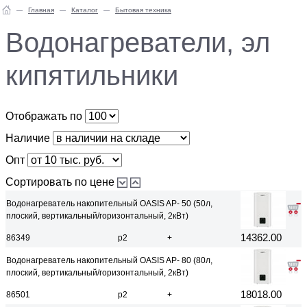
Главная
Каталог
Бытовая техника
Водонагреватели, эл
кипятильники
Отображать по
Наличие
Опт
Сортировать по цене
Водонагреватель накопительный OASIS AP- 50 (50л,
плоский, вертикальный/горизонтальный, 2кВт)
14362.00
86349
р2
+
Водонагреватель накопительный OASIS AP- 80 (80л,
плоский, вертикальный/горизонтальный, 2кВт)
18018.00
86501
р2
+