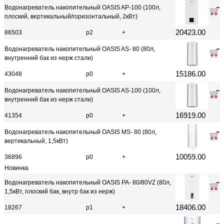
Водонагреватель накопительный OASIS AP-100 (100л,
плоский, вертикальный/горизонтальный, 2кВт)
20423.00
86503
р2
+
Водонагреватель накопительный OASIS AS- 80 (80л,
внутренний бак из нерж стали)
15186.00
43048
р0
+
Водонагреватель накопительный OASIS AS-100 (100л,
внутренний бак из нерж стали)
16919.00
41354
р0
+
Водонагреватель накопительный OASIS MS- 80 (80л,
вертикальный, 1,5кВт)
10059.00
36896
р0
+
Новинка
Водонагреватель накопительный OASIS PA- 80/80VZ (80л,
1,5кВт, плоский бак, внутр бак из нерж)
18406.00
18267
р1
+