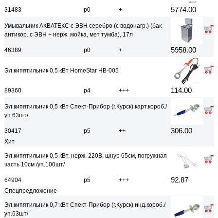
5774.00
31483
р0
+
Умывальник АКВАТЕКС с ЭВН серебро (с водонагр.) (бак
антикор. с ЭВН + нерж. мойка, мет тумба), 17л
5958.00
46389
р0
+
Эл.кипятильник 0,5 кВт HomeStar HB-005
114.00
89360
р4
+++
Эл.кипятильник 0,5 кВт Спект-Прибор (г.Курск) карт.короб./
уп.63шт/
306.00
30417
р5
++
Хит
Эл.кипятильник 0,5 кВт, нерж, 220В, шнур 65см, погружная
часть 10см /уп.100шт/
92.87
64904
р5
+++
Спецпредложение
Эл.кипятильник 0,7 кВт Спект-Прибор (г.Курск) инд.короб./
уп.63шт/