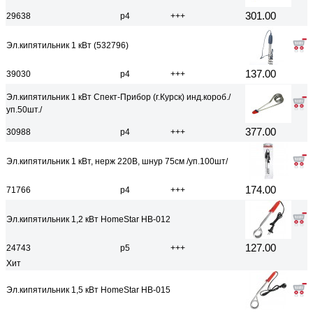
301.00
29638
р4
+++
Эл.кипятильник 1 кВт (532796)
137.00
39030
р4
+++
Эл.кипятильник 1 кВт Спект-Прибор (г.Курск) инд.короб./
уп.50шт./
377.00
30988
р4
+++
Эл.кипятильник 1 кВт, нерж 220В, шнур 75см /уп.100шт/
174.00
71766
р4
+++
Эл.кипятильник 1,2 кВт HomeStar HB-012
127.00
24743
р5
+++
Хит
Эл.кипятильник 1,5 кВт HomeStar HB-015