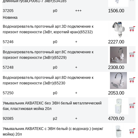
длинный гусак,P0061-7 3кВт)534185
1506.00
37205
р0
+++
Новинка
Водонагреватель проточный арт.3D подключение к
горизонт поверхности (3кВт, короткий кран)(65232)
2227.00
57246
р0
+
Водонагреватель проточный арт.8C подключение к
горизонт поверхности (3кВт)(65229)
2308.00
57248
р0
+
Водонагреватель проточный арт.8D подключение к
горизонт поверхности (3кВт)(65230
2053.00
57250
р0
+
Умывальник АКВАТЕКС без ЭВН белый металличческий
бак, пластиковая мойка 20л
4709.00
92085
р2
+
Умывальник АКВАТЕКС с ЭВН белый (с водонагр.) (нерж/
мойка) 20л