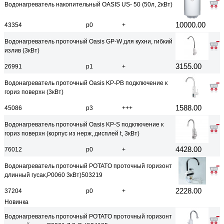
Водонагреватель накопительный OASIS US- 50 (50л, 2кВт)
10000.00
43354
р0
+
Водонагреватель проточный Oasis GP-W для кухни, гибкий
излив (3кВт)
3155.00
26991
р1
+
Водонагреватель проточный Oasis KP-PB подключение к
гориз поверхн (3кВт)
1588.00
45086
р3
+++
Водонагреватель проточный Oasis KP-S подключение к
гориз поверхн (корпус из нерж, дисплей t, 3кВт)
4428.00
76012
р0
+
Водонагреватель проточный POTATO проточный горизонт
длинный гусак,P0060 3кВт)503219
2228.00
37204
р0
+
Новинка
Водонагреватель проточный POTATO проточный горизонт