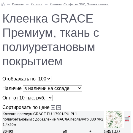
Главная
Каталог
Клеенка, Салфетки ПВХ, Пленка самокл.
Клеенка GRACE
Премиум, ткань с
полиуретановым
покрытием
Отображать по
Наличие
Опт
Сортировать по цене
Клеенка премиум GRACE PU-17901/PU-PL1
полиуретановым с добавление МАСЛА перламутр 380 г/м2
1,4х20м
5891.00
36493
р0
+